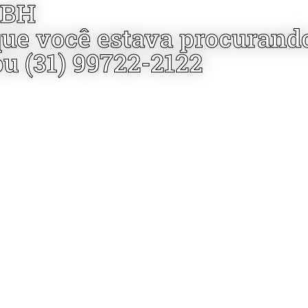
 BH
que você estava procurand
ou (31) 99722-2122