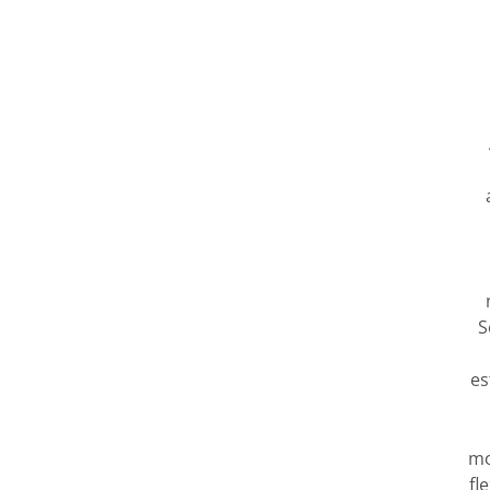
S
es
mo
fl