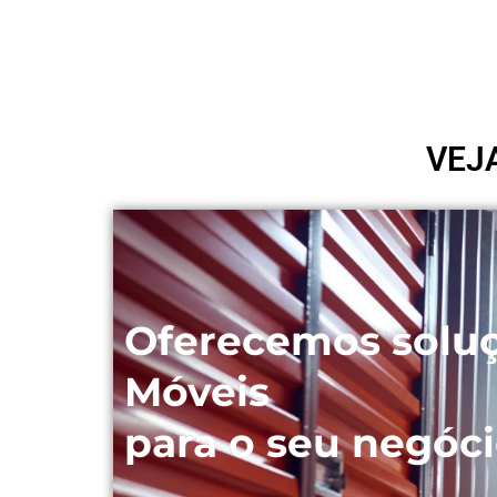
VEJ
Oferecemos solu
Móveis
para o seu negóci