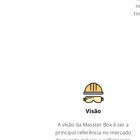
n
to
Visão
A visão da Masster Box é ser a
principal referência no mercado