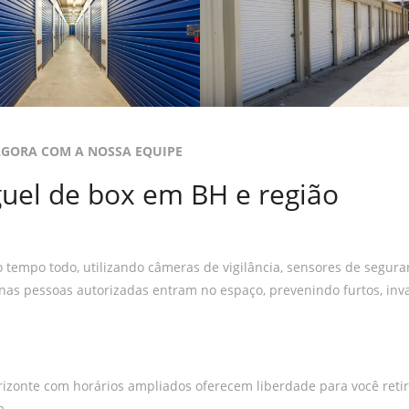
AGORA COM A NOSSA EQUIPE
uel de box em BH e região
tempo todo, utilizando câmeras de vigilância, sensores de segura
enas pessoas autorizadas entram no espaço, prevenindo furtos, inv
izonte com horários ampliados oferecem liberdade para você retir
a.