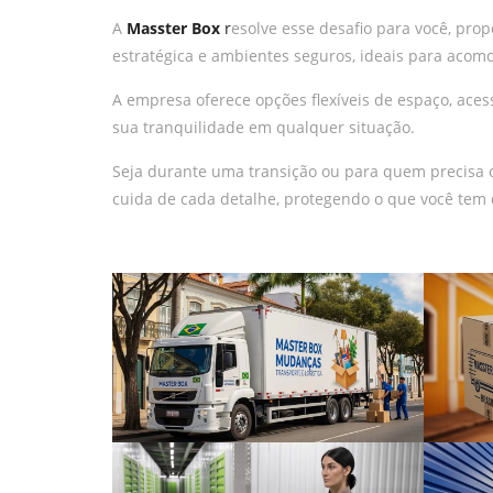
A
Masster Box
r
esolve esse desafio para você, pr
estratégica e ambientes seguros, ideais para aco
A empresa oferece opções flexíveis de espaço, acess
sua tranquilidade em qualquer situação.
Seja durante uma transição ou para quem precisa o
cuida de cada detalhe, protegendo o que você tem 