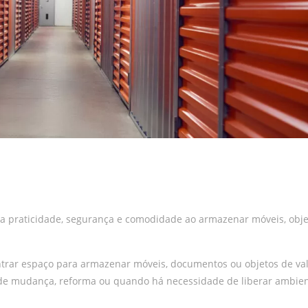
a praticidade, segurança e comodidade ao armazenar móveis, obje
ntrar espaço para armazenar móveis, documentos ou objetos de va
de mudança, reforma ou quando há necessidade de liberar ambie