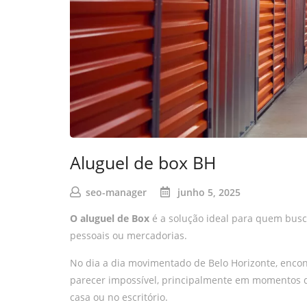
Aluguel de box BH
seo-manager
junho 5, 2025
O aluguel de Box
é a solução ideal para quem busc
pessoais ou mercadorias.
No dia a dia movimentado de Belo Horizonte, enco
parecer impossível, principalmente em momentos 
casa ou no escritório.