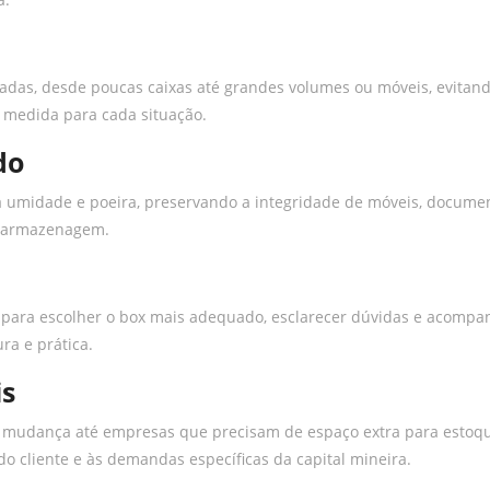
adas, desde poucas caixas até grandes volumes ou móveis, evitan
 medida para cada situação.
do
ra umidade e poeira, preservando a integridade de móveis, docume
de armazenagem.
 para escolher o box mais adequado, esclarecer dúvidas e acompa
ra e prática.
is
 mudança até empresas que precisam de espaço extra para estoqu
o cliente e às demandas específicas da capital mineira.