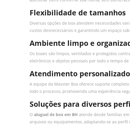
Flexibilidade de tamanhos
Diversas opções de box atendem necessidades vari
custos desnecessários e garantindo um espaço sob
Ambiente limpo e organiza
Os boxes são limpos, ventilados e protegidos cont
eletrônicos e objetos pessoais por todo o tempo 
Atendimento personalizado
A equipe da Masster Box oferece suporte completo
todo o processo, promovendo uma experiência segu
Soluções para diversos perf
O
aluguel de box em BH
atende desde famílias em
arquivos ou equipamentos, adaptando-se ao perfil d