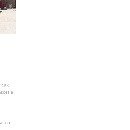
nça e
asões e
ar ou