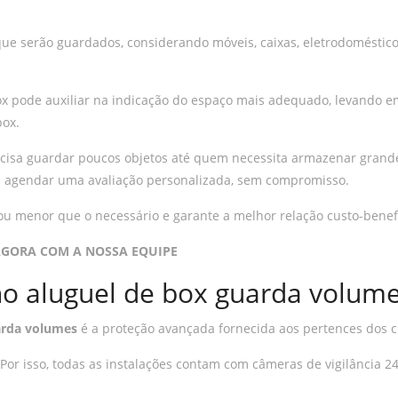
 que serão guardados, considerando móveis, caixas, eletrodoméstico
x pode auxiliar na indicação do espaço mais adequado, levando e
box.
isa guardar poucos objetos até quem necessita armazenar grand
el agendar uma avaliação personalizada, sem compromisso.
ou menor que o necessário e garante a melhor relação custo-benefí
AGORA COM A NOSSA EQUIPE
no aluguel de box guarda volum
arda volumes
é a proteção avançada fornecida aos pertences dos c
or isso, todas as instalações contam com câmeras de vigilância 24