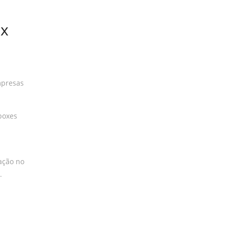
ox
mpresas
 boxes
ação no
.