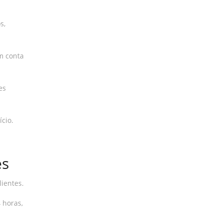
s,
m conta
es
cio.
es
lientes.
 horas,