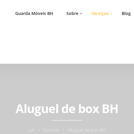
Guarda Móveis BH
Sobre
Serviços
Blog
Aluguel de box BH
Lar
Services
Aluguel de box BH