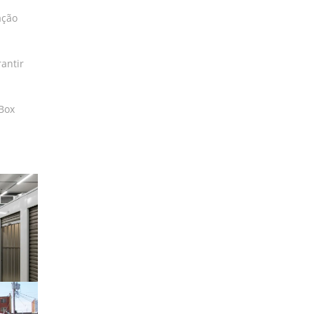
ação
rantir
 Box