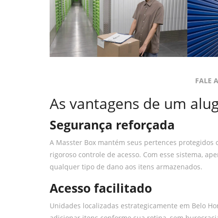
FALE 
As vantagens de um alug
Segurança reforçada
A Masster Box mantém seus pertences protegidos o 
rigoroso controle de acesso. Com esse sistema, ap
qualquer tipo de dano aos itens armazenados.
Acesso facilitado
Unidades localizadas estrategicamente em Belo Hor
adicionar itens conforme sua rotina, sem burocraci