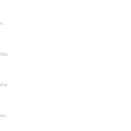
do
ntos,
nhar
es,