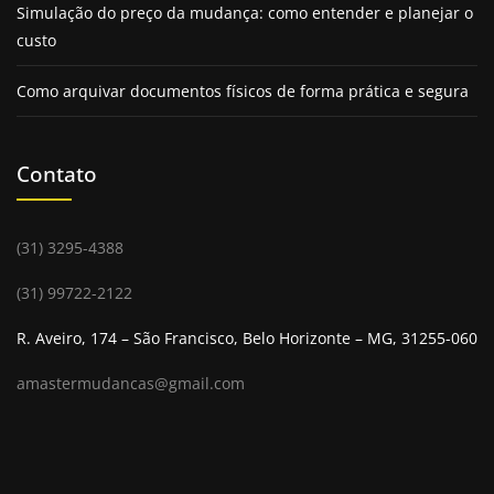
Com mais de 30 anos de
experiência em guarda
Simulação do preço da mudança: como entender e planejar o
móveis
e içamentos em BH, a Masster Box se destaca
custo
pela excelência no atendimento e pelo domínio
Como arquivar documentos físicos de forma prática e segura
técnico em operações complexas.
Ao longo dessas décadas, aprimorou processos e
investiu em equipamentos modernos, garantindo
Contato
mais segurança e agilidade em cada serviço.
A
empresa de guarda móveis
entende as
necessidades específicas dos clientes e oferece
(31) 3295-4388
soluções sob medida, realizando içamentos seguros e
eficientes para condomínios, empresas e residências.
(31) 99722-2122
Essa trajetória consolidou a Masster Box como
R. Aveiro, 174 – São Francisco, Belo Horizonte – MG, 31255-060
referência no setor, reconhecida pela confiabilidade e
pelo compromisso com a satisfação dos moradores de
amastermudancas@gmail.com
Belo Horizonte.
Serviços personalizados
de locação de espaço