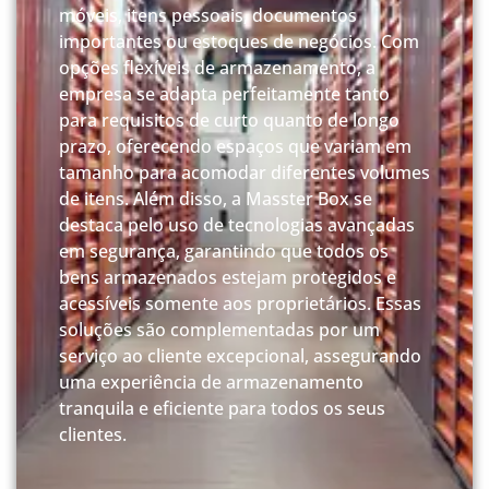
móveis, itens pessoais, documentos
importantes ou estoques de negócios. Com
opções flexíveis de armazenamento, a
empresa se adapta perfeitamente tanto
para requisitos de curto quanto de longo
prazo, oferecendo espaços que variam em
tamanho para acomodar diferentes volumes
de itens. Além disso, a Masster Box se
destaca pelo uso de tecnologias avançadas
em segurança, garantindo que todos os
bens armazenados estejam protegidos e
acessíveis somente aos proprietários. Essas
soluções são complementadas por um
serviço ao cliente excepcional, assegurando
uma experiência de armazenamento
tranquila e eficiente para todos os seus
clientes.