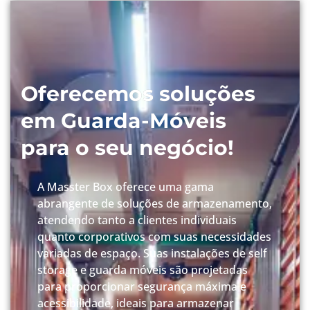
Oferecemos soluções
em Guarda-Móveis
para o seu negócio!
A Masster Box oferece uma gama
abrangente de soluções de armazenamento,
atendendo tanto a clientes individuais
quanto corporativos com suas necessidades
variadas de espaço. Suas instalações de self
storage e guarda móveis são projetadas
para proporcionar segurança máxima e
acessibilidade, ideais para armazenar