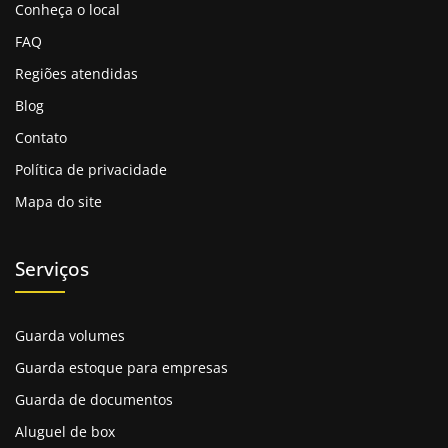
segurança, conveniência e atendimento de
Conheça o local
excelência.
FAQ
Com trajetória sólida, a empresa nasceu como um
Regiões atendidas
negócio familiar e cresceu mantendo seus valores de
integridade e confiabilidade.
Blog
Oferece espaços em nosso
galpão para guardar
Contato
móveis,
limpos, modernos e protegidos, em diversos
Política de privacidade
tamanhos, para armazenar móveis, documentos e
Mapa do site
objetos pessoais.
Sua infraestrutura conta com tecnologia avançada e
acesso facilitado, sempre priorizando a proteção dos
Serviços
bens dos clientes. Comprometida com a qualidade, a
Masster Box cuida de cada item como se fosse seu,
buscando superar expectativas em cada serviço
Guarda volumes
prestado.
Guarda estoque para empresas
A Importância de um Guarda
Guarda de documentos
móveis em BH
Aluguel de box