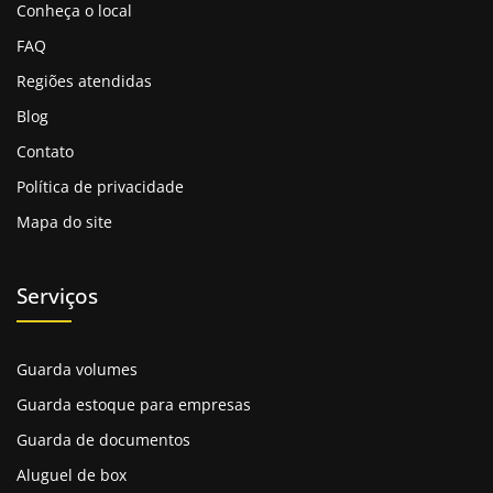
segurança, conveniência e atendimento de
Conheça o local
excelência.
FAQ
Com trajetória sólida, a empresa nasceu como um
Regiões atendidas
negócio familiar e cresceu mantendo seus valores de
integridade e confiabilidade.
Blog
Oferece espaços em nosso
galpão para guardar
Contato
móveis,
limpos, modernos e protegidos, em diversos
Política de privacidade
tamanhos, para armazenar móveis, documentos e
Mapa do site
objetos pessoais.
Sua infraestrutura conta com tecnologia avançada e
acesso facilitado, sempre priorizando a proteção dos
Serviços
bens dos clientes. Comprometida com a qualidade, a
Masster Box cuida de cada item como se fosse seu,
buscando superar expectativas em cada serviço
Guarda volumes
prestado.
Guarda estoque para empresas
A Importância de um Guarda
Guarda de documentos
móveis em BH
Aluguel de box