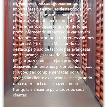
móveis, itens pessoais, documentos
importantes ou estoques de negócios. Com
opções flexíveis de armazenamento, a
empresa se adapta perfeitamente tanto
para requisitos de curto quanto de longo
prazo, oferecendo espaços que variam em
tamanho para acomodar diferentes volumes
de itens. Além disso, a Masster Box se
destaca pelo uso de tecnologias avançadas
em segurança, garantindo que todos os
bens armazenados estejam protegidos e
acessíveis somente aos proprietários. Essas
soluções são complementadas por um
serviço ao cliente excepcional, assegurando
uma experiência de armazenamento
tranquila e eficiente para todos os seus
clientes.