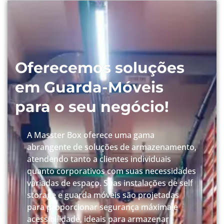
Oferecemos soluções
em Guarda-Móveis
para o seu negócio!
A Masster Box oferece uma gama
abrangente de soluções de armazenamento,
atendendo tanto a clientes individuais
quanto corporativos com suas necessidades
variadas de espaço. Suas instalações de self
storage e guarda móveis são projetadas
para proporcionar segurança máxima e
acessibilidade, ideais para armazenar