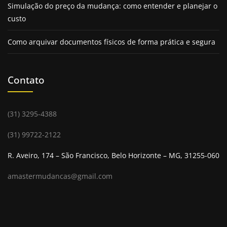
Com mais de 30 anos de
experiência em guarda
Simulação do preço da mudança: como entender e planejar o
móveis
e içamentos em BH, a Masster Box se destaca
custo
pela excelência no atendimento e pelo domínio
Como arquivar documentos físicos de forma prática e segura
técnico em operações complexas.
Ao longo dessas décadas, aprimorou processos e
investiu em equipamentos modernos, garantindo
Contato
mais segurança e agilidade em cada serviço.
A
empresa de guarda móveis
entende as
necessidades específicas dos clientes e oferece
(31) 3295-4388
soluções sob medida, realizando içamentos seguros e
eficientes para condomínios, empresas e residências.
(31) 99722-2122
Essa trajetória consolidou a Masster Box como
R. Aveiro, 174 – São Francisco, Belo Horizonte – MG, 31255-060
referência no setor, reconhecida pela confiabilidade e
pelo compromisso com a satisfação dos moradores de
amastermudancas@gmail.com
Belo Horizonte.
Serviços personalizados
de locação de espaço