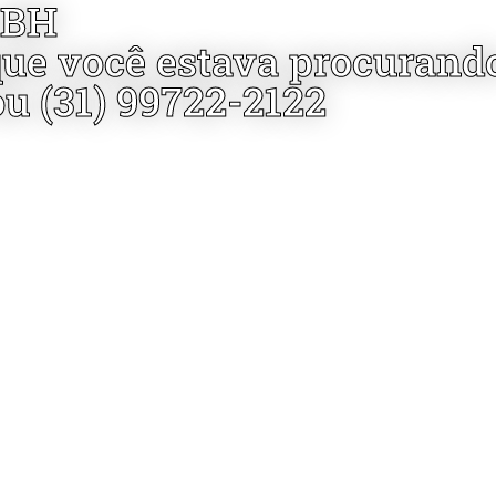
 BH
que você estava procurand
ou (31) 99722-2122