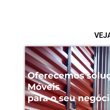
VEJ
Oferecemos solu
Móveis
para o seu negóci