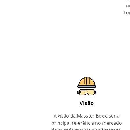
n
to
Visão
A visão da Masster Box é ser a
principal referência no mercado