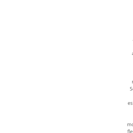
S
es
mo
fl