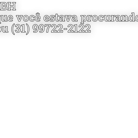
 BH
que você estava procurand
ou (31) 99722-2122