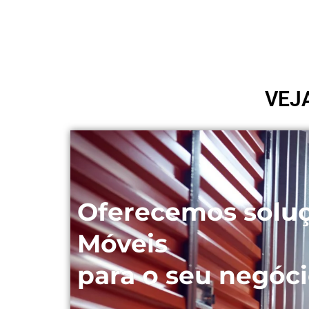
VEJ
Oferecemos solu
Móveis
para o seu negóci