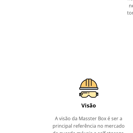
n
to
Visão
A visão da Masster Box é ser a
principal referência no mercado