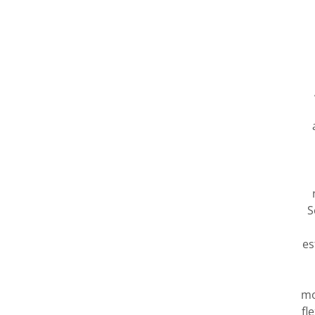
S
es
mo
fl