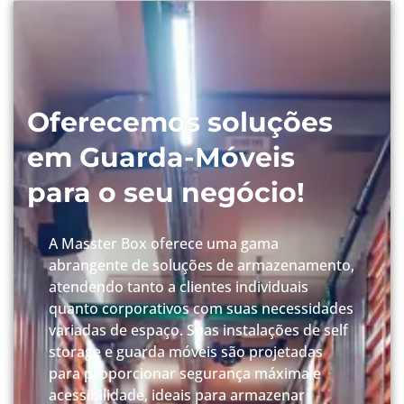
Oferecemos soluções
em Guarda-Móveis
para o seu negócio!
A Masster Box oferece uma gama
abrangente de soluções de armazenamento,
atendendo tanto a clientes individuais
quanto corporativos com suas necessidades
variadas de espaço. Suas instalações de self
storage e guarda móveis são projetadas
para proporcionar segurança máxima e
acessibilidade, ideais para armazenar