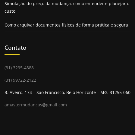
Com mais de 30 anos de
experiência em guarda
Simulação do preço da mudança: como entender e planejar o
móveis
e içamentos em BH, a Masster Box se destaca
custo
pela excelência no atendimento e pelo domínio
Como arquivar documentos físicos de forma prática e segura
técnico em operações complexas.
Ao longo dessas décadas, aprimorou processos e
investiu em equipamentos modernos, garantindo
Contato
mais segurança e agilidade em cada serviço.
A
empresa de guarda móveis
entende as
necessidades específicas dos clientes e oferece
(31) 3295-4388
soluções sob medida, realizando içamentos seguros e
eficientes para condomínios, empresas e residências.
(31) 99722-2122
Essa trajetória consolidou a Masster Box como
R. Aveiro, 174 – São Francisco, Belo Horizonte – MG, 31255-060
referência no setor, reconhecida pela confiabilidade e
pelo compromisso com a satisfação dos moradores de
amastermudancas@gmail.com
Belo Horizonte.
Serviços personalizados
de locação de espaço