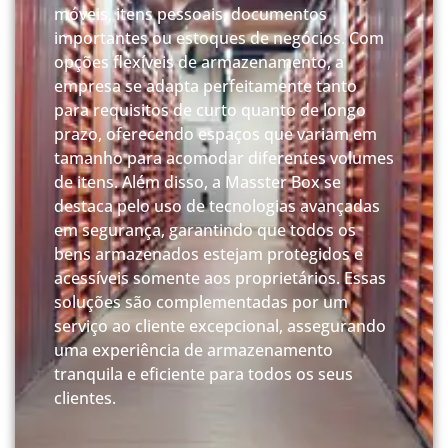
móveis, itens pessoais, documentos
importantes ou estoques de negócios. Com
opções flexíveis de armazenamento, a
empresa se adapta perfeitamente tanto
para requisitos de curto quanto de longo
prazo, oferecendo espaços que variam em
tamanho para acomodar diferentes volumes
de itens. Além disso, a Masster Box se
destaca pelo uso de tecnologias avançadas
em segurança, garantindo que todos os
bens armazenados estejam protegidos e
acessíveis somente aos proprietários. Essas
soluções são complementadas por um
serviço ao cliente excepcional, assegurando
uma experiência de armazenamento
tranquila e eficiente para todos os seus
clientes.