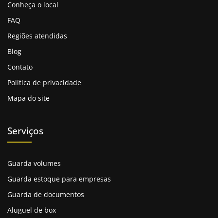
segurança, conveniência e atendimento de
Conheça o local
excelência.
FAQ
Com trajetória sólida, a empresa nasceu como um
Regiões atendidas
negócio familiar e cresceu mantendo seus valores de
integridade e confiabilidade.
Blog
Oferece espaços em nosso
galpão para guardar
Contato
móveis,
limpos, modernos e protegidos, em diversos
Política de privacidade
tamanhos, para armazenar móveis, documentos e
Mapa do site
objetos pessoais.
Sua infraestrutura conta com tecnologia avançada e
acesso facilitado, sempre priorizando a proteção dos
Serviços
bens dos clientes. Comprometida com a qualidade, a
Masster Box cuida de cada item como se fosse seu,
buscando superar expectativas em cada serviço
Guarda volumes
prestado.
Guarda estoque para empresas
A Importância de um Guarda
Guarda de documentos
móveis em BH
Aluguel de box