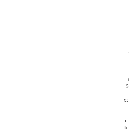
S
es
mo
fl