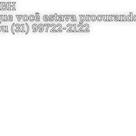
 BH
que você estava procurand
ou (31) 99722-2122