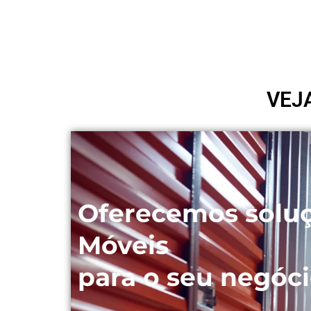
VEJ
Oferecemos solu
Móveis
para o seu negóci