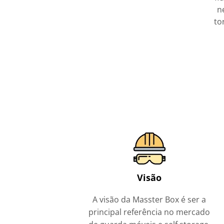
n
to
Visão
A visão da Masster Box é ser a
principal referência no mercado