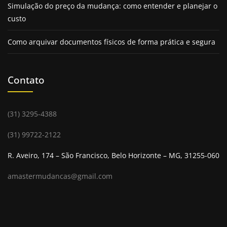
Com mais de 30 anos de
experiência em guarda
Simulação do preço da mudança: como entender e planejar o
móveis
e içamentos em BH, a Masster Box se destaca
custo
pela excelência no atendimento e pelo domínio
Como arquivar documentos físicos de forma prática e segura
técnico em operações complexas.
Ao longo dessas décadas, aprimorou processos e
investiu em equipamentos modernos, garantindo
Contato
mais segurança e agilidade em cada serviço.
A
empresa de guarda móveis
entende as
necessidades específicas dos clientes e oferece
(31) 3295-4388
soluções sob medida, realizando içamentos seguros e
eficientes para condomínios, empresas e residências.
(31) 99722-2122
Essa trajetória consolidou a Masster Box como
R. Aveiro, 174 – São Francisco, Belo Horizonte – MG, 31255-060
referência no setor, reconhecida pela confiabilidade e
pelo compromisso com a satisfação dos moradores de
amastermudancas@gmail.com
Belo Horizonte.
Serviços personalizados
de locação de espaço