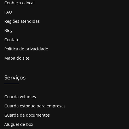
segurança, conveniência e atendimento de
Conheça o local
excelência.
FAQ
Com trajetória sólida, a empresa nasceu como um
Regiões atendidas
negócio familiar e cresceu mantendo seus valores de
integridade e confiabilidade.
Blog
Oferece espaços em nosso
galpão para guardar
Contato
móveis,
limpos, modernos e protegidos, em diversos
Política de privacidade
tamanhos, para armazenar móveis, documentos e
Mapa do site
objetos pessoais.
Sua infraestrutura conta com tecnologia avançada e
acesso facilitado, sempre priorizando a proteção dos
Serviços
bens dos clientes. Comprometida com a qualidade, a
Masster Box cuida de cada item como se fosse seu,
buscando superar expectativas em cada serviço
Guarda volumes
prestado.
Guarda estoque para empresas
A Importância de um Guarda
Guarda de documentos
móveis em BH
Aluguel de box