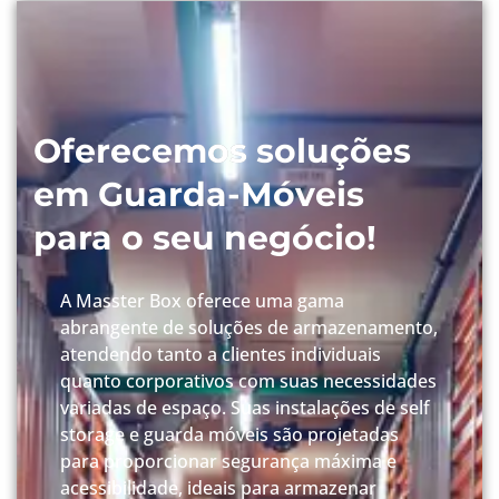
Oferecemos soluções
em Guarda-Móveis
para o seu negócio!
A Masster Box oferece uma gama
abrangente de soluções de armazenamento,
atendendo tanto a clientes individuais
quanto corporativos com suas necessidades
variadas de espaço. Suas instalações de self
storage e guarda móveis são projetadas
para proporcionar segurança máxima e
acessibilidade, ideais para armazenar