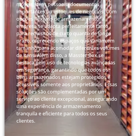
móveis, itens pessoais, documentos
importantes ou estoques de negócios. Com
opções flexíveis de armazenamento, a
empresa se adapta perfeitamente tanto
para requisitos de curto quanto de longo
prazo, oferecendo espaços que variam em
tamanho para acomodar diferentes volumes
de itens. Além disso, a Masster Box se
destaca pelo uso de tecnologias avançadas
em segurança, garantindo que todos os
bens armazenados estejam protegidos e
acessíveis somente aos proprietários. Essas
soluções são complementadas por um
serviço ao cliente excepcional, assegurando
uma experiência de armazenamento
tranquila e eficiente para todos os seus
clientes.